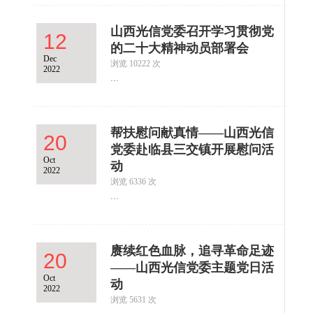
山西光信党委召开学习贯彻党
12
的二十大精神动员部署会
Dec
浏览 10222 次
2022
...
帮扶慰问献真情——山西光信
20
党委赴临县三交镇开展慰问活
Oct
动
2022
浏览 6336 次
...
赓续红色血脉，追寻革命足迹
20
——山西光信党委主题党日活
Oct
动
2022
浏览 5631 次